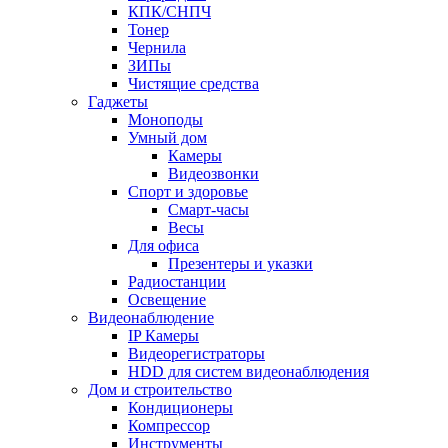
КПК/СНПЧ
Тонер
Чернила
ЗИПы
Чистящие средства
Гаджеты
Моноподы
Умный дом
Камеры
Видеозвонки
Спорт и здоровье
Смарт-часы
Весы
Для офиса
Презентеры и указки
Радиостанции
Освещение
Видеонаблюдение
IP Камеры
Видеорегистраторы
HDD для систем видеонаблюдения
Дом и строительство
Кондиционеры
Компрессор
Инструменты