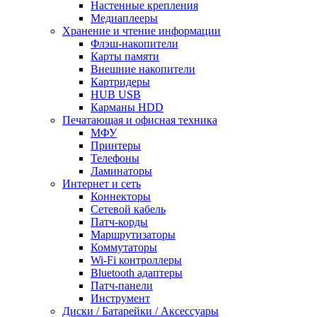
Настенные крепления
Медиаплееры
Хранение и чтение информации
Флэш-накопители
Карты памяти
Внешние накопители
Картридеры
HUB USB
Карманы HDD
Печатающая и офисная техника
МФУ
Принтеры
Телефоны
Ламинаторы
Интернет и сеть
Коннекторы
Сетевой кабель
Патч-корды
Маршрутизаторы
Коммутаторы
Wi-Fi контроллеры
Bluetooth адаптеры
Патч-панели
Инструмент
Диски / Батарейки / Аксессуары