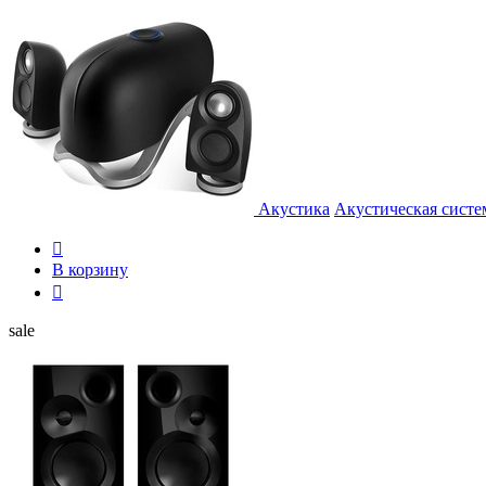
Акустика
Акустическая систем

В корзину

sale